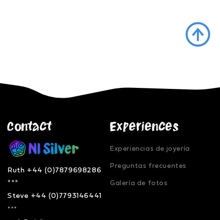
Contact
Experiences
Experiencias de joyería
Preguntas frecuentes
Ruth +44 (0)7879698286
***
Galería de fotos
Steve +44 (0)7793146441
***