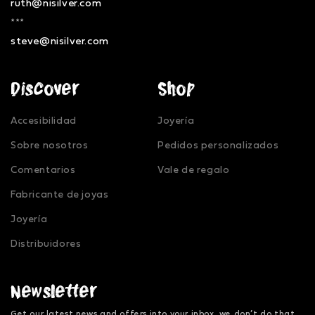
ruth@nisilver.com
***
steve@nisilver.com
Discover
Shop
Accesibilidad
Joyería
Sobre nosotros
Pedidos personalizados
Comentarios
Vale de regalo
Fabricante de joyas
Joyería
Distribuidores
Newsletter
Get our latest news and offers into your inbox, we don’t do that